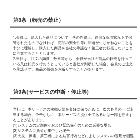
第8条（転売の禁止）
1.会員は、購入した商品について、その性質上、適切な保管状況下で保
管されたものでなければ、商品の安全性等に問題が生じかねないことを
十分に理解し、購入した商品を当社の承諾なく第三者に転売しないこと
に同意することとします。
2.当社は、注文の頻度、数量等から、会員が当社の商品の転売を行って
いる又は転売を行おうとしていると当社が判断した場合、会員のご注文
を承諾せず、商品の販売をお断りすることがあります。
第9条(サービスの中断・停止等)
当社は、本サービスの稼動状態を良好に保つために、次の各号の一に該
当する場合、予告なしに、本サービスの提供全てあるいは一部を停止す
ることがあります。
(1)システムの定期保守および緊急保守のために必要な場合
(2)システムに負荷が集中した場合
(3)火災、停電、第三者による妨害行為などによりシステムの運用が困難