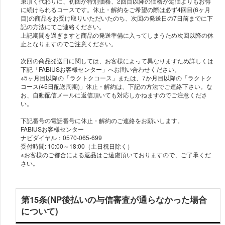
束頂く代わりに、初回が特別価格、2回目以降の価格が定価よりもお得
に続けられるコースです。休止・解約をご希望の際は必ず4回目(6ヶ月
目)の商品をお受け取りいただいたのち、次回の発送日の7日前までに下
記の方法にてご連絡ください。
上記期間を過ぎますと商品の発送準備に入ってしまうため次回以降の休
止となりますのでご注意ください。
次回の商品発送日に関しては、お客様によって異なりますため詳しくは
下記「FABIUSお客様センター」へお問い合わせください。
※5ヶ月目以降の「ラクトクコース」または、7か月目以降の「ラクトク
コース(45日配送周期)」休止・解約は、下記の方法でご連絡下さい。な
お、自動配信メールに返信頂いても対応しかねますのでご注意くださ
い。
下記番号の電話番号に休止・解約のご連絡をお願いします。
FABIUSお客様センター
ナビダイヤル：0570-065-699
受付時間: 10:00～18:00（土日祝日除く）
※お客様のご都合による返品はご遠慮頂いておりますので、ご了承くだ
さい。
第15条(NP後払いの与信審査が通らなかった場合
について)