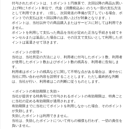
付与されたポイントは、１ポイント１円換算で、次回以降の商品お買い
上げ時に1ポイント単位で、代金（消費税込み）のうち一部の支払方法
として利用できます。（但し、次回発送の準備が完了している場合、ポ
イントでの支払は次々回以降のお買い上げが対象となります。）
ポイントは、当社以外での商品購入またはサービスに対しては利用でき
ません。
ポイントを利用して支払った商品を当社が定めた正当な手続きを経てキ
ャンセルまたは返品した場合には、その注文で支払いとして利用したポ
イントは返還させて頂きます。
＜ポイントの管理＞
当社は、当社所定の方法により、利用者に付与したポイント数、利用者
が使用したポイント数およびポイント数の残高を、利用者に告知しま
す。
利用者はポイントの残高などに関して不明な点がある場合は、速やかに
当社に問い合わせ内容を説明することとします。ただし最終的な判断
は、当社が行い、利用者はこの判断に従うものとします。
＜ポイントの有効期限と失効＞
当社が提供する特典等にて付与されるポイントの有効期限は、特典ごと
に当社の定める有効期限が適用されます。
有効期限までに当社にてポイントを利用しなかった場合、そのポイント
が失効します。
失効したポイントは利用できません。
当社は、失効したポイントについて何らの補償も行わず、一切の責任を
負いません。