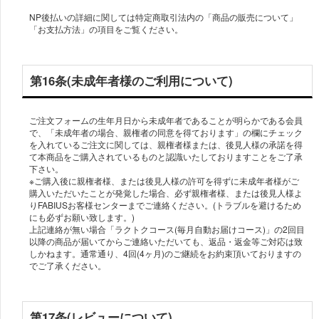
NP後払いの詳細に関しては特定商取引法内の「商品の販売について」
「お支払方法」の項目をご覧ください。
第16条(未成年者様のご利用について)
ご注文フォームの生年月日から未成年者であることが明らかである会員
で、「未成年者の場合、親権者の同意を得ております」の欄にチェック
を入れているご注文に関しては、親権者様または、後見人様の承諾を得
て本商品をご購入されているものと認識いたしておりますことをご了承
下さい。
※ご購入後に親権者様、または後見人様の許可を得ずに未成年者様がご
購入いただいたことが発覚した場合、必ず親権者様、または後見人様よ
りFABIUSお客様センターまでご連絡ください。(トラブルを避けるため
にも必ずお願い致します。)
上記連絡が無い場合「ラクトクコース(毎月自動お届けコース)」の2回目
以降の商品が届いてからご連絡いただいても、返品・返金等ご対応は致
しかねます。通常通り、4回(4ヶ月)のご継続をお約束頂いておりますの
でご了承ください。
第17条(レビューについて)