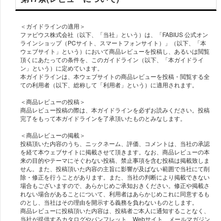
＜ガイドラインの適用＞
ファビウス株式会社（以下、「当社」という）は、「FABIUS 公式オン
ラインショップ（PCサイト、スマートフォンサイト）」（以下、「本
ウェブサイト」という）において商品レビューを投稿し、あるいは閲覧
頂くにあたっての条件を、このガイドライン（以下、「本ガイドライ
ン」という）に定めています。
本ガイドラインは、本ウェブサイトの商品レビューを投稿・閲覧する全
ての利用者（以下、総称して「利用者」という）に適用されます。
＜商品レビューの投稿＞
商品レビュー投稿の際は、本ガイドラインを必ずお読みください。投稿
完了をもって本ガイドラインを了承頂いたものとみなします。
＜商品レビューの掲載＞
投稿頂いた内容のうち、ニックネーム、評価、コメントは、当社の承認
を経て本ウェブサイトに掲載させて頂きます。なお、商品レビューの本
来の目的やテーマにそぐわない投稿、禁止事項を含む投稿は掲載致しま
せん。また、投稿頂いた内容の主旨に影響が及ばない範囲で当社にて削
除・修正を行うことがあります。また、当社の判断により掲載できない
場合もございますので、あらかじめご承知おきください。修正や掲載さ
れない場合があることについて、利用者はあらかじめこれに同意するも
のとし、当社はその理由を開示する義務を負わないものとします。
商品レビューに投稿頂いた内容は、投稿者ご本人に通知することなく、
当社が提供するカタログやパンフレット、Webサイト、メールマガジン