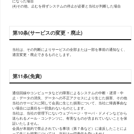
になった場合
(4)その他、止むを得ずシステムの停止が必要と当社が判断した場合
第10条(サービスの変更・廃止)
当社は、その判断によりサービスの全部または一部を事前の通知なく、
適宜変更・廃止できるものとします。
第11条(免責)
通信回線やコンピュータなどの障害によるシステムの中断・遅滞・中
止・データの消失、データへの不正アクセスにより生じた損害、その他
当社のサービスに関して会員に生じた損害について、当社に帰責事由な
い場合には責任を一切負わないものとします。
当社は、当社の管理下にないウェブページ・サーバ・ドメインなどから
送られるメール・コンテンツに、有害なものが含まれていないことを保
証いたしません。
会員が本規約で禁止されている事項（第７条など）に違反したことによ
って生じた損害については、当社は一切責任を負いません。