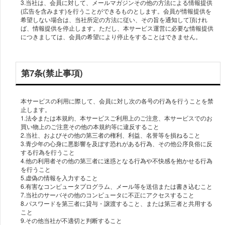
3.当社は、会員に対して、メールマガジンその他の方法による情報提供
(広告を含みます)を行うことができるものとします。会員が情報提供を
希望しない場合は、当社所定の方法に従い、その旨を通知して頂けれ
ば、情報提供を停止します。ただし、本サービス運営に必要な情報提供
につきましては、会員の希望により停止をすることはできません。
第7条(禁止事項)
本サービスの利用に際して、会員に対し次の各号の行為を行うことを禁
止します。
1.法令または本規約、本サービスご利用上のご注意、本サービスでのお
買い物上のご注意その他の本規約等に違反すること
2.当社、およびその他の第三者の権利、利益、名誉等を損ねること
3.青少年の心身に悪影響を及ぼす恐れがある行為、その他公序良俗に反
する行為を行うこと
4.他の利用者その他の第三者に迷惑となる行為や不快感を抱かせる行為
を行うこと
5.虚偽の情報を入力すること
6.有害なコンピュータプログラム、メール等を送信または書き込むこと
7.当社のサーバその他のコンピュータに不正にアクセスすること
8.パスワードを第三者に貸与・譲渡すること、または第三者と共用する
こと
9.その他当社が不適切と判断すること