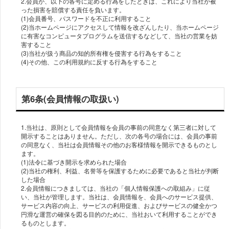
2.会員が、以下の各号に定める行為をしたときは、これにより当社が被
った損害を賠償する責任を負います。
(1)会員番号、パスワードを不正に利用すること
(2)当ホームページにアクセスして情報を改ざんしたり、当ホームページ
に有害なコンピュータプログラムを送信するなどして、当社の営業を妨
害すること
(3)当社が扱う商品の知的所有権を侵害する行為をすること
(4)その他、この利用規約に反する行為をすること
第6条(会員情報の取扱い)
1.当社は、原則として会員情報を会員の事前の同意なく第三者に対して
開示することはありません。ただし、次の各号の場合には、会員の事前
の同意なく、当社は会員情報その他のお客様情報を開示できるものとし
ます。
(1)法令に基づき開示を求められた場合
(2)当社の権利、利益、名誉等を保護するために必要であると当社が判断
した場合
2.会員情報につきましては、当社の「個人情報保護への取組み」に従
い、当社が管理します。当社は、会員情報を、会員へのサービス提供、
サービス内容の向上、サービスの利用促進、およびサービスの健全かつ
円滑な運営の確保を図る目的のために、当社おいて利用することができ
るものとします。