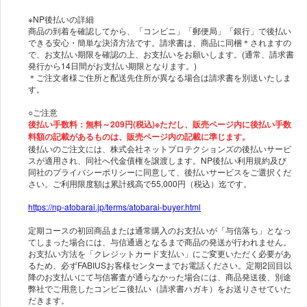
※NP後払いの詳細
商品の到着を確認してから、「コンビニ」「郵便局」「銀行」で後払い
できる安心・簡単な決済方法です。請求書は、商品に同梱＊されますの
で、お支払い期限を確認の上、お支払いをお願いします。(通常、請求書
発行から14日間がお支払い期限となります。)
＊ご注文者様ご住所と配送先住所が異なる場合は請求書を別送いたしま
す。
後払い手数料：無料～209円(税込)※ただし、販売ページ内に後払い手数
料額の記載があるものは、販売ページ内の記載に準じます。
後払いのご注文には、株式会社ネットプロテクションズの後払いサービ
スが適用され、同社へ代金債権を譲渡します。NP後払い利用規約及び
同社のプライバシーポリシーに同意して、後払いサービスをご選択くだ
さい。ご利用限度額は累計残高で55,000円（税込）迄です。
https://np-atobarai.jp/terms/atobarai-buyer.html​
定期コースの初回商品または通常購入のお支払いが「与信落ち」となっ
てしまった場合には、与信通過となるまで商品の発送が行われません。
お支払い方法を「クレジットカード支払い」にご変更いただく必要があ
るため、必ずFABIUSお客様センターまでお電話ください。定期2回目以
降のお支払いにて与信審査が通らなかった場合には、商品発送後、別途
弊社でご用意したコンビニ後払い（請求書ハガキ）をお送りさせていた
だきます。