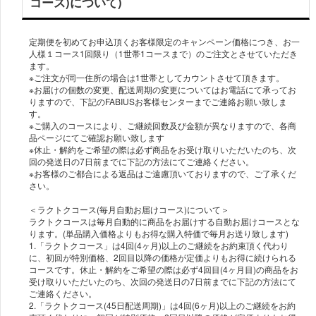
コース)について)
定期便を初めてお申込頂くお客様限定のキャンペーン価格につき、お一
人様１コース1回限り（1世帯1コースまで）のご注文とさせていただき
ます。
※ご注文が同一住所の場合は1世帯としてカウントさせて頂きます。
※お届けの個数の変更、配送周期の変更についてはお電話にて承ってお
りますので、下記のFABIUSお客様センターまでご連絡お願い致しま
す。
※ご購入のコースにより、ご継続回数及び金額が異なりますので、各商
品ページにてご確認お願い致します
※休止・解約をご希望の際は必ず商品をお受け取りいただいたのち、次
回の発送日の7日前までに下記の方法にてご連絡ください。
※お客様のご都合による返品はご遠慮頂いておりますので、ご了承くだ
さい。
＜ラクトクコース(毎月自動お届けコース)について＞
ラクトクコースは毎月自動的に商品をお届けする自動お届けコースとな
ります。(単品購入価格よりもお得な購入特価で毎月お送り致します)
1.「ラクトクコース」は4回(4ヶ月)以上のご継続をお約束頂く代わり
に、初回が特別価格、2回目以降の価格が定価よりもお得に続けられる
コースです。休止・解約をご希望の際は必ず4回目(4ヶ月目)の商品をお
受け取りいただいたのち、次回の発送日の7日前までに下記の方法にて
ご連絡ください。
2.「ラクトクコース(45日配送周期)」は4回(6ヶ月)以上のご継続をお約