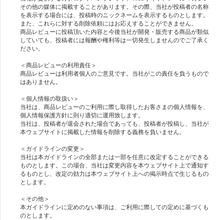
その他の媒体に掲載することがあります。その際、当社が投稿者の名称
を表示する場合には、投稿時のニックネームを表示するものとします。
また、これらに対する削除依頼にはお応えすることができません。
商品レビューに投稿頂いた内容と今後当社が開発・販売する商品が類似
していても、投稿者には報酬や権利等は一切発生しませんのでご了承く
ださい。
＜商品レビューの利用責任＞
商品レビューは利用者個人のご意見です。当社がこの責任を負うもので
はありません。
＜個人情報の取扱い＞
当社は、商品レビューのご利用に際し取得したお客さまの個人情報を、
個人情報保護方針に則り適切に運用致します。
当社は、投稿者が退会された場合であっても、投稿者が投稿し、当社が
本ウェブサイトに掲載した情報を削除する義務を負いません。
＜ガイドラインの変更＞
当社は本ガイドラインの全部または一部を任意に改定することができる
ものとします。この場合、当社は変更内容を本ウェブサイト上で通知す
るものとし、改定の効力は本ウェブサイト上への掲示時点で生じるもの
とします。
＜その他＞
本ガイドラインに定めのない事項は、ご利用に際しての定めに基づくも
のとします。