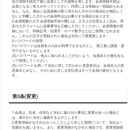
定の登録手続完了後に会員としての資格を有します。会員登録手続は、
会員となるご本人が行ってください。代理による登録は一切認められま
せん。なお、過去に会員資格が取り消された方やその他当社が相応しく
ないと判断した方からの会員申込はお断りする場合があります。
2.会員情報の入力 会員登録手続の際には、入力上の注意をよく読み、所
定の入力フォームに必要事項を正確に入力してください。会員情報の登
録において、特殊記号・旧漢字・ローマ数字などはご使用になれませ
ん。これらの文字が登録された場合は当社にて変更致します。
3.パスワードの管理
(1)パスワードは会員本人のみが利用できるものとし、第三者に譲渡・貸
与できないものとします。
(2)パスワードは、他人に知られることがないよう、会員本人が責任をも
って管理してください。
(3)パスワードを用いて当社に対して行われた意思表示は、会員本人の意
思表示とみなし、そのために生じる支払等はすべて会員の責任となりま
す。
第3条(変更)
1.会員は、氏名、住所など当社に届け出た事項に変更があった場合に
は、速やかに当社に連絡するものとします。
2.変更登録がなされなかったことにより生じた損害について、当社は一
切責任を負いません。また、変更登録がなされた場合でも、変更登録前