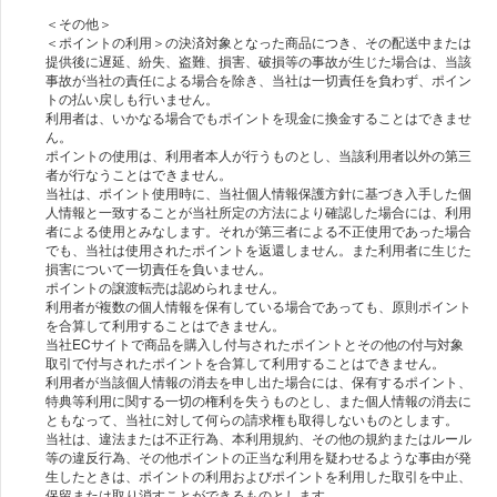
＜その他＞
＜ポイントの利用＞の決済対象となった商品につき、その配送中または
提供後に遅延、紛失、盗難、損害、破損等の事故が生じた場合は、当該
事故が当社の責任による場合を除き、当社は一切責任を負わず、ポイン
トの払い戻しも行いません。
利用者は、いかなる場合でもポイントを現金に換金することはできませ
ん。
ポイントの使用は、利用者本人が行うものとし、当該利用者以外の第三
者が行なうことはできません。
当社は、ポイント使用時に、当社個人情報保護方針に基づき入手した個
人情報と一致することが当社所定の方法により確認した場合には、利用
者による使用とみなします。それが第三者による不正使用であった場合
でも、当社は使用されたポイントを返還しません。また利用者に生じた
損害について一切責任を負いません。
ポイントの譲渡転売は認められません。
利用者が複数の個人情報を保有している場合であっても、原則ポイント
を合算して利用することはできません。
当社ECサイトで商品を購入し付与されたポイントとその他の付与対象
取引で付与されたポイントを合算して利用することはできません。
利用者が当該個人情報の消去を申し出た場合には、保有するポイント、
特典等利用に関する一切の権利を失うものとし、また個人情報の消去に
ともなって、当社に対して何らの請求権も取得しないものとします。
当社は、違法または不正行為、本利用規約、その他の規約またはルール
等の違反行為、その他ポイントの正当な利用を疑わせるような事由が発
生したときは、ポイントの利用およびポイントを利用した取引を中止、
保留または取り消すことができるものとします。